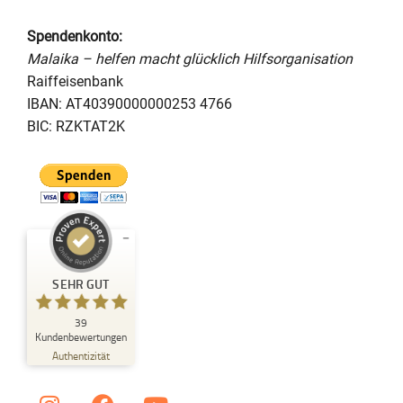
Spendenkonto:
Malaika – helfen macht glücklich Hilfsorganisation
Raiffeisenbank
IBAN: AT40390000000253 4766
BIC: RZKTAT2K
Kundenbewertungen und
SEHR GUT
Erfahrungen zu
Das Malaika Projekt
39
SEHR GUT
Kundenbewertungen
%
100
Authentizität
Empfehlungen auf
ProvenExpert.com
5,00
/
5,00
I
F
Y