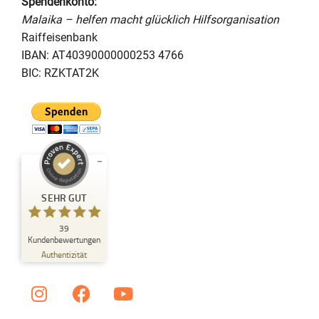
Spendenkonto:
Malaika – helfen macht glücklich Hilfsorganisation
Raiffeisenbank
IBAN: AT40390000000253 4766
BIC: RZKTAT2K
Kundenbewertungen und
SEHR GUT
Erfahrungen zu
Das Malaika Projekt
39
SEHR GUT
Kundenbewertungen
%
100
Authentizität
Empfehlungen auf
ProvenExpert.com
5,00
/
5,00
I
F
Y
n
a
o
39